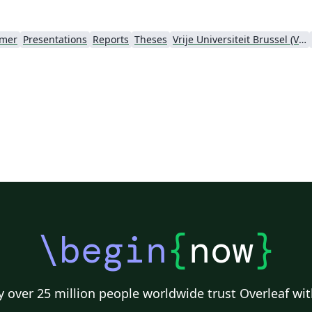
mer
Presentations
Reports
Theses
Vrije Universiteit Brussel (VUB)
\begin
{
now
}
 over 25 million people worldwide trust Overleaf wit