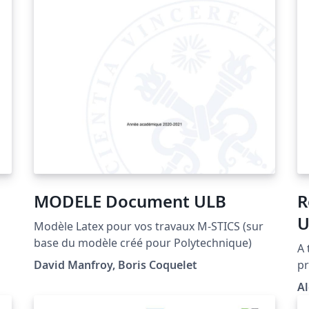
MODELE Document ULB
R
U
Modèle Latex pour vos travaux M-STICS (sur
base du modèle créé pour Polytechnique)
A 
e
David Manfroy, Boris Coquelet
pr
A
s