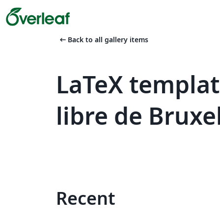
arrow_left_alt
Back to all gallery items
LaTeX templat
libre de Bruxe
Recent