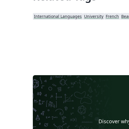
International Languages
University
French
Bea
Discover why