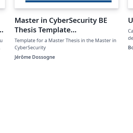
Master in CyberSecurity BE
U
Thesis Template
Ca
(ULB,UNamur,UCL,HE2B/ESI,H
de
au
Template for a Master Thesis in the Master in
de
ELB,ERM)
CyberSecurity
Bo
Jérôme Dossogne