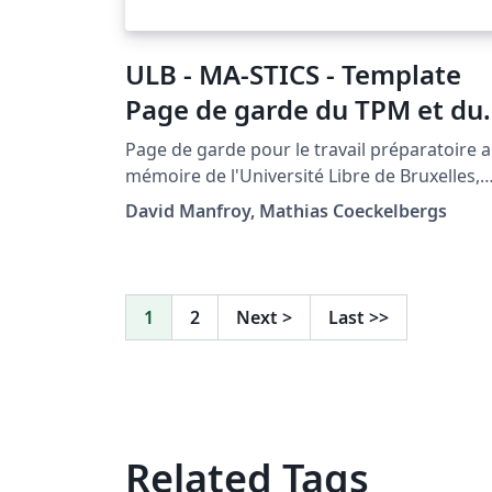
ULB - MA-STICS - Template
Page de garde du TPM et du
mémoire
Page de garde pour le travail préparatoire 
mémoire de l'Université Libre de Bruxelles,
Master en Sciences et Technologie de
David Manfroy, Mathias Coeckelbergs
l'Information et de la Communication
1
2
Next
>
Last
>>
Related Tags