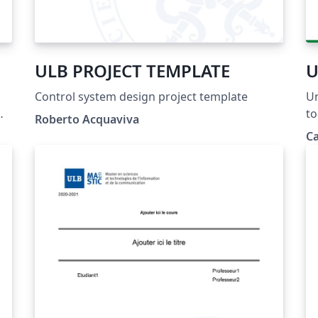
ULB PROJECT TEMPLATE
U
Control system design project template
Un
to 
Roberto Acquaviva
or
Ca
fa