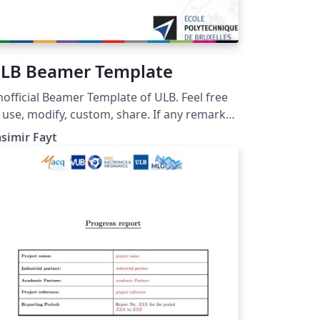
LB Beamer Template
official Beamer Template of ULB. Feel free
use, modify, custom, share. If any remark
 question please contact me at
simir Fayt
yt.casimir@gmail.com Enjoy !