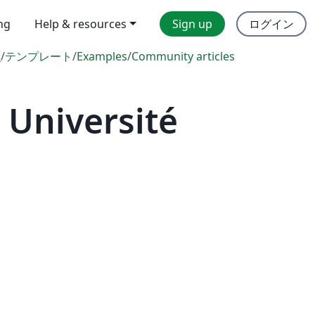
ing
Help & resources
Sign up
ログイン
l
/
テンプレート
/
Examples
/
Community articles
 Université