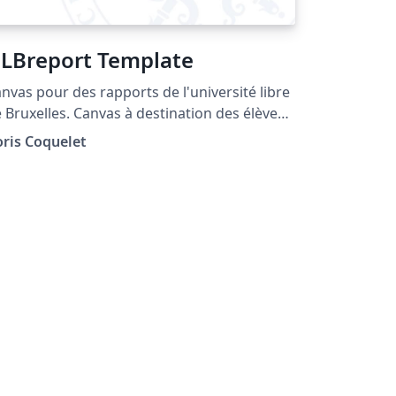
LBreport Template
nvas pour des rapports de l'université libre
 Bruxelles. Canvas à destination des élèves
 l'école Polytechnique de Bruxelles.
ris Coquelet