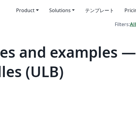
Product
Solutions
テンプレート
Pric
Filters:
Al
es and examples —
lles (ULB)