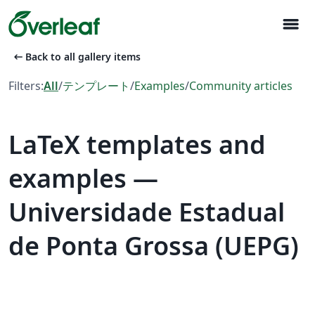
menu
arrow_left_alt
Back to all gallery items
Filters:
All
/
テンプレート
/
Examples
/
Community articles
LaTeX templates and
examples —
Universidade Estadual
de Ponta Grossa (UEPG)