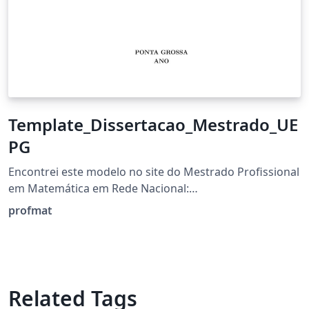
Template_Dissertacao_Mestrado_UE
PG
Encontrei este modelo no site do Mestrado Profissional
em Matemática em Rede Nacional:
https://www2.uepg.br/profmat/documentos/
profmat
Related Tags