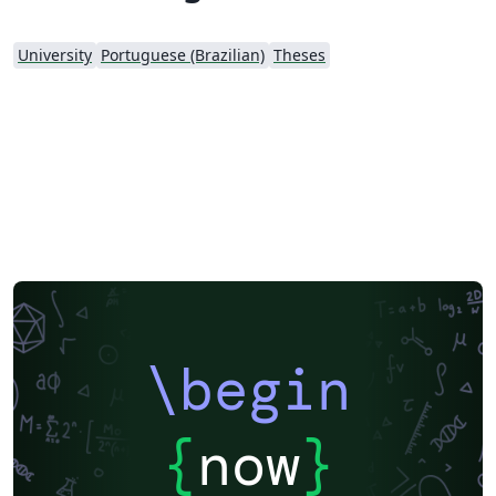
University
Portuguese (Brazilian)
Theses
\begin
{
now
}