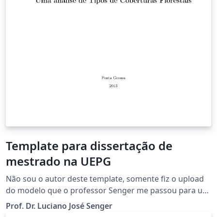
Template para dissertação de
mestrado na UEPG
Não sou o autor deste template, somente fiz o upload
do modelo que o professor Senger me passou para uso
no Overleaf. Se houver um template melhor ou alguma
Prof. Dr. Luciano José Senger
sugestão de melhoria por favor me contate por e-mail: