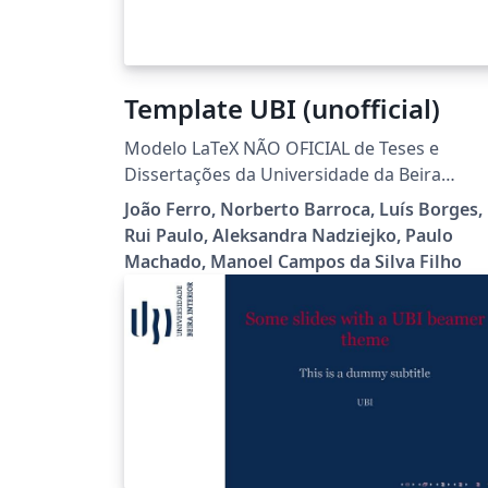
Template UBI (unofficial)
Modelo LaTeX NÃO OFICIAL de Teses e
Dissertações da Universidade da Beira
Interior (UBI) em Portugal, de acordo com o
João Ferro, Norberto Barroca, Luís Borges,
despacho reitoral nº 2019/R/630. Esta é uma
Rui Paulo, Aleksandra Nadziejko, Paulo
versão reestruturada do projeto original qu
Machado, Manoel Campos da Silva Filho
conta com uma série de recursos e
características, como: separação total dos
comandos e formatação do template de
dentro dos ficheiros tex que compõem a
tese/dissertação; inclusão de metadados no
ficheiro PDF gerado (autor, assunto, etc);
dentre outras melhorias. Para mais detalhes,
aceda
https://github.com/manoelcampos/templat