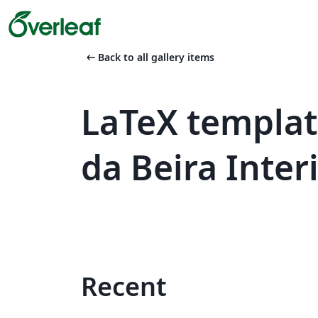
arrow_left_alt
Back to all gallery items
LaTeX templat
da Beira Inter
Recent