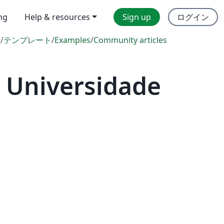
ing
Help & resources
Sign up
ログイン
l
/
テンプレート
/
Examples
/
Community articles
 Universidade