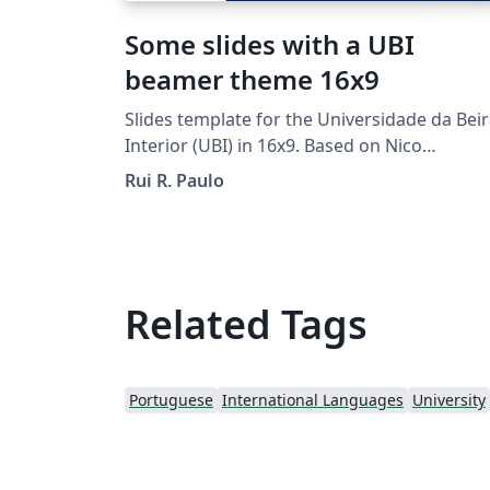
ubi-latex Licença: GPLv3.
Some slides with a UBI
beamer theme 16x9
Slides template for the Universidade da Bei
Interior (UBI) in 16x9. Based on Nico
Schlömer's ua-beamer
Rui R. Paulo
Related Tags
Portuguese
International Languages
University