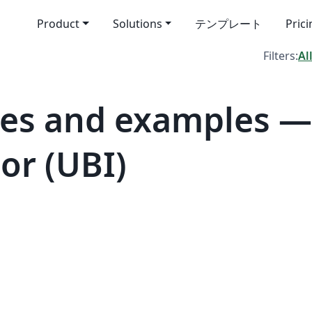
Product
Solutions
テンプレート
Pric
Filters:
Al
es and examples —
ior (UBI)