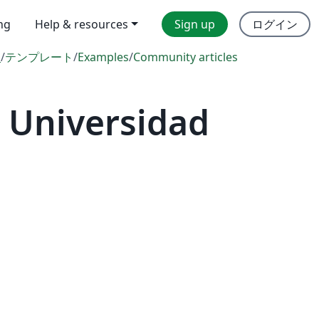
ing
Help & resources
Sign up
ログイン
l
/
テンプレート
/
Examples
/
Community articles
 Universidad