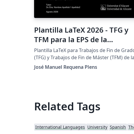
Plantilla LaTeX 2026 - TFG y
TFM para la EPS de la
Universidad de Alicante
Plantilla LaTeX para Trabajos de Fin de Grad
(Bachelor's/Master's Thesis
(TFG) y Trabajos de Fin de Máster (TFM) de l
Escuela Politécnica Superior (EPS) de la
Template)
José Manuel Requena Plens
Universidad de Alicante. Sigue el Reglament
de TFG/TFM de la EPS e incluye las portadas
institucionales a color y en blanco y negro.
IMPORTANTE: este proyecto requiere el
compilador LuaLaTeX (Menu &gt; Compiler
Related Tags
&gt; LuaLaTeX) y TeX Live 2025 o posterior. 
pdfLaTeX o XeLaTeX la compilación falla.
Características: 21 titulaciones
International Languages
University
Spanish
Th
preconfiguradas (8 grados y 13 másteres),