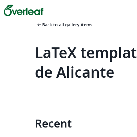
arrow_left_alt
Back to all gallery items
LaTeX templat
de Alicante
Recent