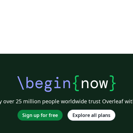
eX
,
d
\begin
{
now
}
g-
 over 25 million people worldwide trust Overleaf wit
Sign up for free
Explore all plans