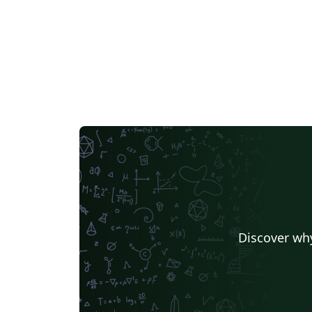
con sus colores y logotipos. Configuración
centralizada en configuracion.tex mediante
\EPSsetup{...}. Bibliografía APA 7 con BibLaT
+ Biber. Resaltado de código para más de 25
lenguajes con minted 3. Glosarios y lista de
acrónimos. Componentes por disciplina
(software, telecomunicaciones, arquitectura
química, geología, prevención). Accesibilida
PDF/UA-2 (etiquetado activado). Español,
valenciano e inglés. Escuela Politécnica
Superior (UA): https://eps.ua.es Reglamento
TFG/TFM de la EPS:
https://eps.ua.es/es/normativa-
organos/documentos/nuevo-reglamento-tf
Discover why
tfm-eps-2024-def.pdf Código fuente,
documentación y versiones:
https://github.com/jmrplens/TFG-TFM_EPS
DOI:
https://doi.org/10.5281/zenodo.21315904