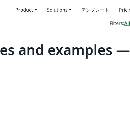
Product
Solutions
テンプレート
Pric
Filters:
Al
es and examples —