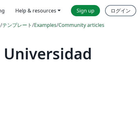
ing
Help & resources
Sign up
ログイン
l
/
テンプレート
/
Examples
/
Community articles
 Universidad