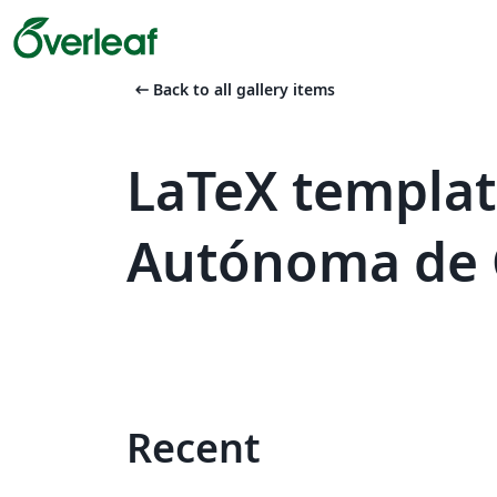
arrow_left_alt
Back to all gallery items
LaTeX templat
Autónoma de 
Recent