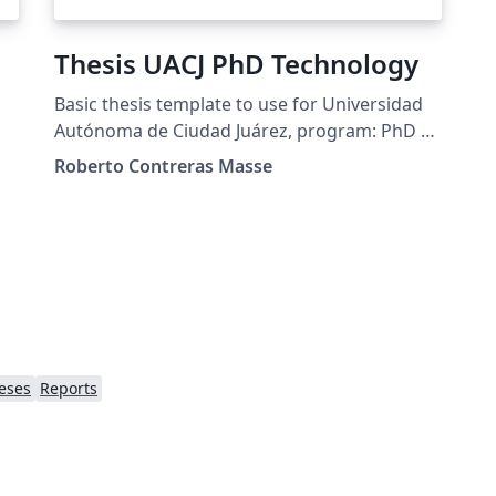
Thesis UACJ PhD Technology
Basic thesis template to use for Universidad
Autónoma de Ciudad Juárez, program: PhD of
Technology.
Roberto Contreras Masse
eses
Reports