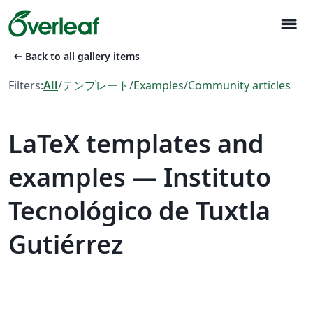
menu
arrow_left_alt
Back to all gallery items
Filters:
All
/
テンプレート
/
Examples
/
Community articles
LaTeX templates and
examples — Instituto
Tecnológico de Tuxtla
Gutiérrez