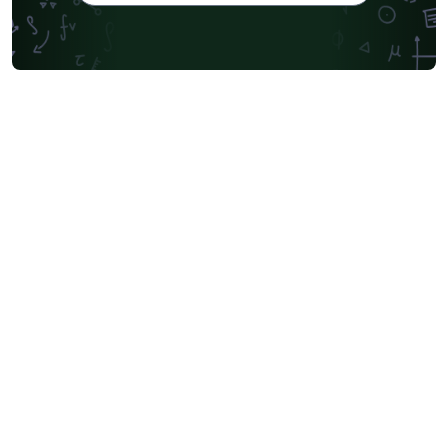
terdiri dari satu Sub UHs (Sub UHs 3.1) terletak pada
elevasi 500 mdpl hingga 625 mdpl. Unit ini tersusun
oleh lapisan akuifer tuf, pasir, dan breksi volkanik
dengan nilai K antara 0,3 (m/hari) hingga 7,1 (m/hari).
Lapisan lempung pada unit ini memiliki nilai K antara
0,02 hingga 0,04 (m/hari).