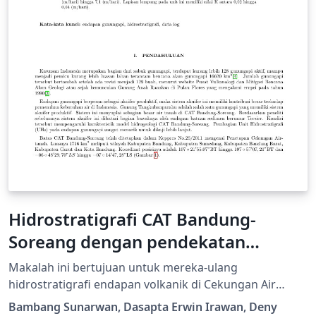
Hidrostratigrafi CAT Bandung-
Soreang dengan pendekatan
analisis log resistivitas dan log
Makalah ini bertujuan untuk mereka-ulang
pemboran
hidrostratigrafi endapan volkanik di Cekungan Air
Tanah (CAT) Bandung-Soreang dengan pendekatan
Bambang Sunarwan, Dasapta Erwin Irawan, Deny