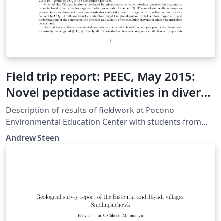
Field trip report: PEEC, May 2015:
Novel peptidase activities in diverse
freshwaters of the Pocono
Description of results of fieldwork at Pocono
Mountains, PA
Environmental Education Center with students from
Malcolm X Shabazz High School, May 2005.
Andrew Steen