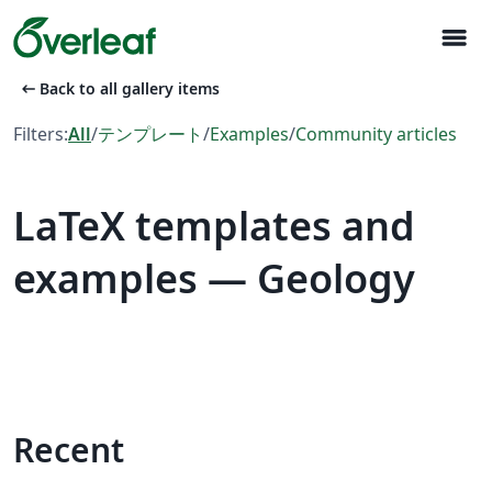
menu
arrow_left_alt
Back to all gallery items
Filters:
All
/
テンプレート
/
Examples
/
Community articles
LaTeX templates and
examples — Geology
Recent