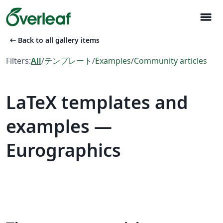
menu
arrow_left_alt
Back to all gallery items
Filters:
All
/
テンプレート
/
Examples
/
Community articles
LaTeX templates and
examples —
Eurographics