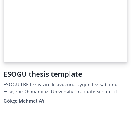
ESOGU thesis template
ESOGÜ FBE tez yazım kılavuzuna uygun tez şablonu.
Eskişehir Osmangazi University Graduate School of
Natural and Applied Sciences thesis template
Gökçe Mehmet AY