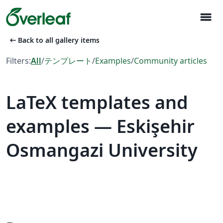
menu
arrow_left_alt
Back to all gallery items
Filters:
All
/
テンプレート
/
Examples
/
Community articles
LaTeX templates and
examples — Eskişehir
Osmangazi University