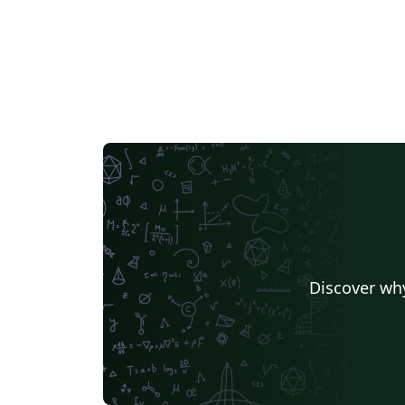
bandera, según las especificaciones del
gobierno de Hong Kong debe ser igual al ro
de la bandera nacional, para lo cual se usó e
color HTML expresado como #CF142B. El
símbolo que está en la bandera, es el de la
flor nacional local, similar a la orquídea, del
árbol "Bauhinia blakeana". Esta "orquídea"
estilizada está inscrita en una circunferenci
que debe abarcar el 60% del alto de la
bandera y ubicada en su centro geométrico
cada "pétalo" debe llevar una estrella de 5
puntas con una inclinación de 25 grados. La
relación alto/largo de la bandera es 3:2 y su
esquema de construcción aproximado
Discover why
aparece en el enlace
HKSARFlagConstructionSheet.svg. Una mitad
de cada pétalo es un semicírculo, mientras
que la otra mitad está formada por tres arc
definidos por la función \draw [opciones]