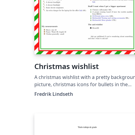
Christmas wishlist
A christmas wishlist with a pretty backgrou
picture, christmas icons for bullets in the
itemize and already stamped and
Fredrik Lindseth
postmarked, ready to be shipped to santa.