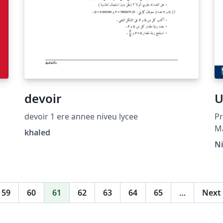
devoir
U
devoir 1 ere annee niveu lycee
Pr
Ma
khaled
a,
20
N
De
di
de
59
60
61
62
63
64
65
…
Next