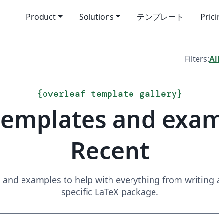
Product
Solutions
テンプレート
Pric
Filters:
Al
{
overleaf template gallery
}
templates and exa
Recent
and examples to help with everything from writing a 
specific LaTeX package.
Search