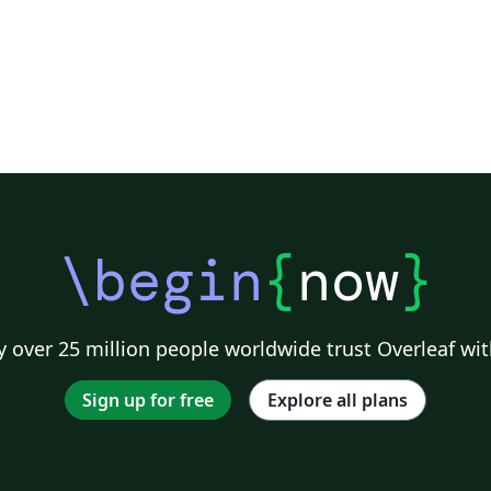
jo
l
a
 y
\begin
{
now
}
 over 25 million people worldwide trust Overleaf wit
Sign up for free
Explore all plans
os