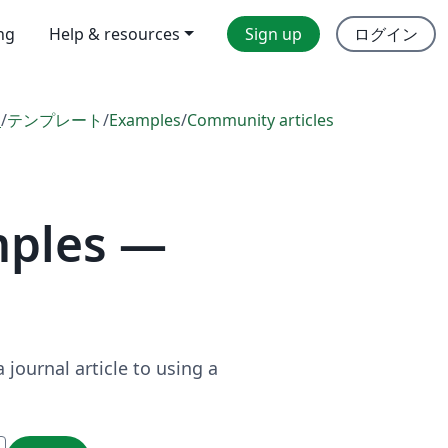
ing
Help & resources
Sign up
ログイン
l
/
テンプレート
/
Examples
/
Community articles
mples —
journal article to using a