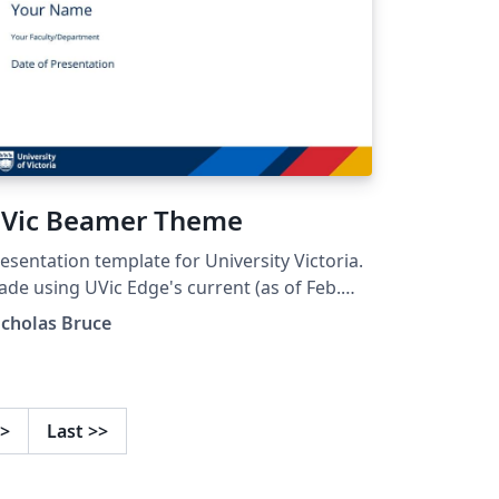
Vic Beamer Theme
esentation template for University Victoria.
de using UVic Edge's current (as of Feb.
21) iconography, color palette, typography.
icholas Bruce
signed after the PowerPoint template
strubuted by UVic Edge.
>
Last
>>