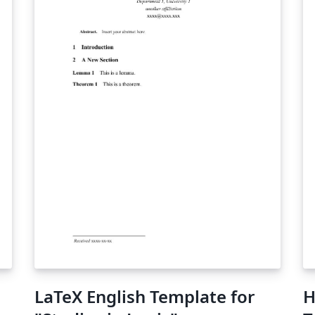
bandera fue adoptada oficialmente por el
gobierno de Namibia el día 21 de marzo de
1990. Como otras banderas, su relación
largo/alto es 3:2 y su hoja de construcción y
colores aproximados se encuentran en el
enlace
https://en.wikipedia.org/wiki/Flag_of_Namibia
. Para este diseño, el fondo es de colores
Ultramarino y Verde en diagonal y sobre éste
hay dos líneas: una blanca de 0,33 veces el
alto y otra roja con un grosor de 0.25. La
estrella es de color Dorado con una
circunferencia interna de borde Ultramarino.
LaTeX English Template for
H