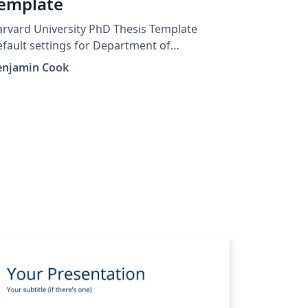
emplate
rvard University PhD Thesis Template
fault settings for Department of
tronomy, but customizable for any GSAS
enjamin Cook
epartment