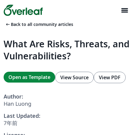
menu
arrow_left_alt
Back to all community articles
What Are Risks, Threats, and
Vulnerabilities?
Open as Template
View Source
View PDF
Author:
Han Luong
Last Updated:
7年前
License: