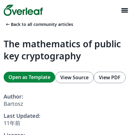
menu
arrow_left_alt
Back to all community articles
The mathematics of public
key cryptography
Open as Template
View Source
View PDF
Author:
Bartosz
Last Updated:
11年前
License: