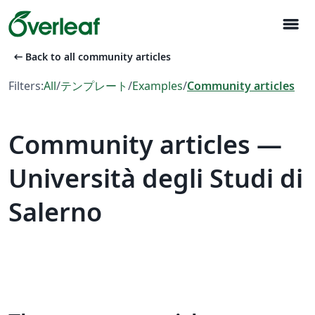
menu
arrow_left_alt
Back to all community articles
Filters:
All
/
テンプレート
/
Examples
/
Community articles
Community articles —
Università degli Studi di
Salerno