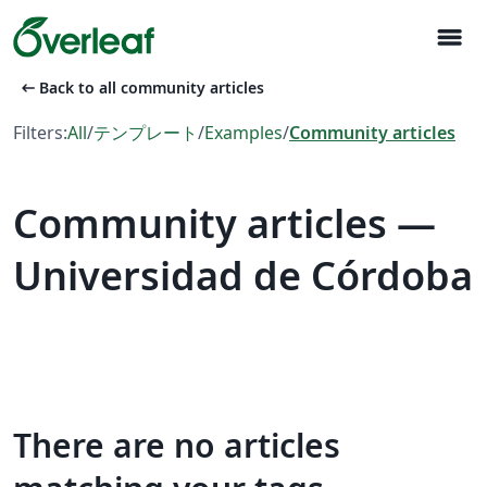
menu
arrow_left_alt
Back to all community articles
Filters:
All
/
テンプレート
/
Examples
/
Community articles
Community articles —
Universidad de Córdoba
There are no articles