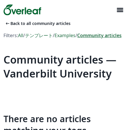
menu
arrow_left_alt
Back to all community articles
Filters:
All
/
テンプレート
/
Examples
/
Community articles
Community articles —
Vanderbilt University
There are no articles