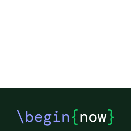
\begin
{
now
}