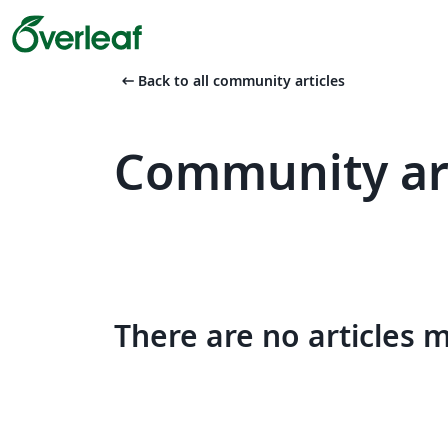
arrow_left_alt
Back to all community articles
Community art
There are no articles 