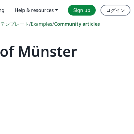
ing
Help & resources
Sign up
ログイン
/
テンプレート
/
Examples
/
Community articles
 of Münster