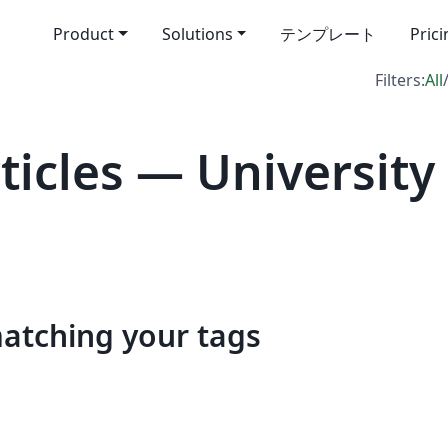
Product
Solutions
テンプレート
Pric
Filters:
All
icles — University
matching your tags