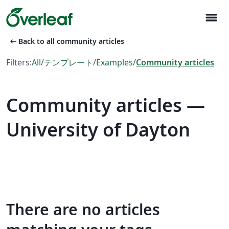
menu
arrow_left_alt
Back to all community articles
Filters:
All
/
テンプレート
/
Examples
/
Community articles
Community articles —
University of Dayton
There are no articles