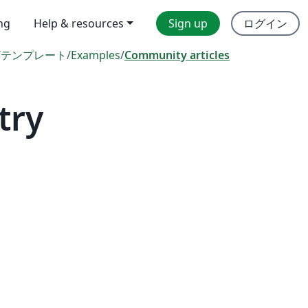
ing
Help & resources
Sign up
ログイン
/
テンプレート
/
Examples
/
Community articles
try