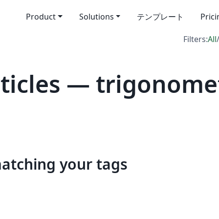
Product
Solutions
テンプレート
Pric
Filters:
All
icles — trigonome
matching your tags