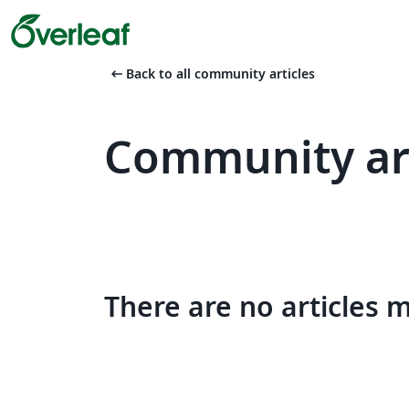
arrow_left_alt
Back to all community articles
Community art
There are no articles 