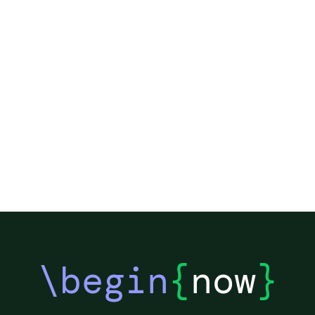
\begin
{
now
}