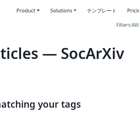
Product
Solutions
テンプレート
Pric
Filters:
All
icles — SocArXiv
matching your tags