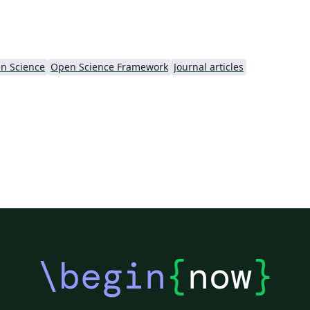
en Science
Open Science Framework
Journal articles
\begin
{
now
}