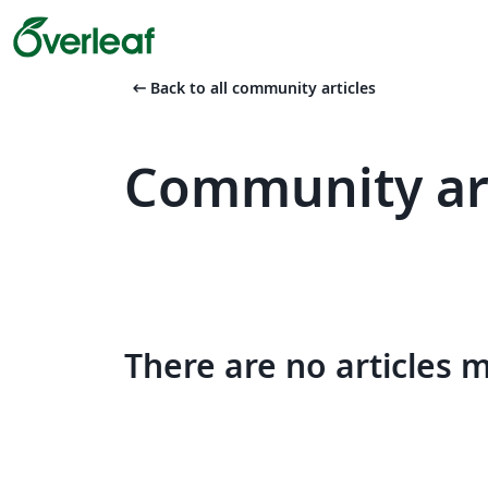
arrow_left_alt
Back to all community articles
Community art
There are no articles 