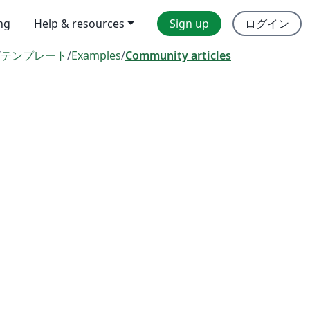
ing
Help & resources
Sign up
ログイン
/
テンプレート
/
Examples
/
Community articles