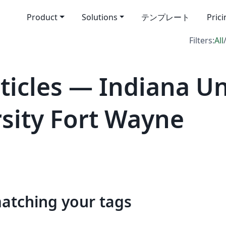
Product
Solutions
テンプレート
Pric
Filters:
All
icles — Indiana Uni
sity Fort Wayne
matching your tags