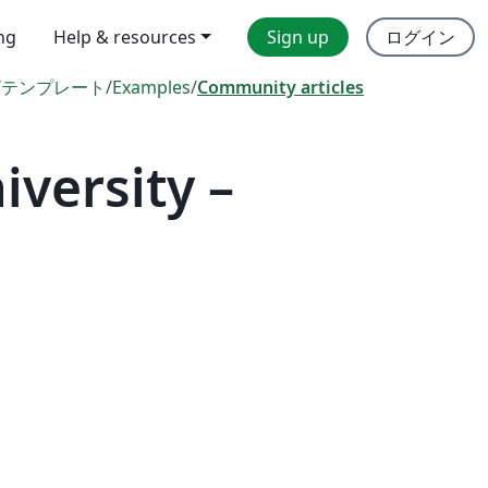
ing
Help & resources
Sign up
ログイン
/
テンプレート
/
Examples
/
Community articles
versity –