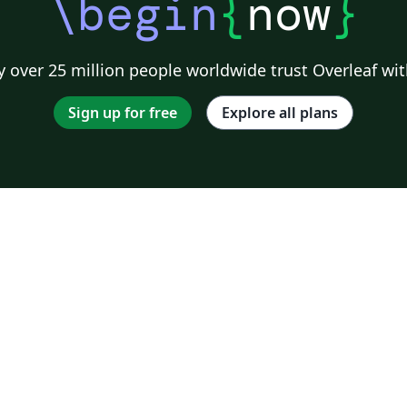
\begin
{
now
}
 over 25 million people worldwide trust Overleaf wit
Sign up for free
Explore all plans