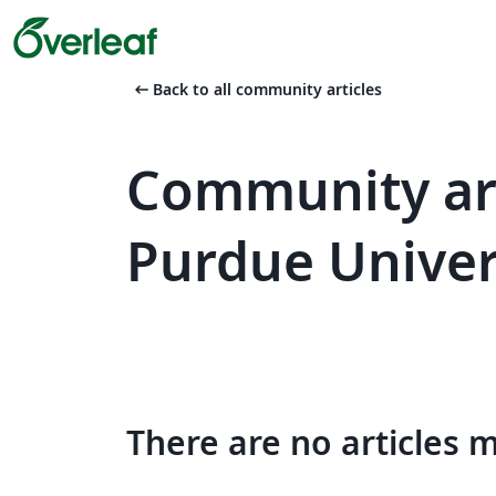
arrow_left_alt
Back to all community articles
Community art
Purdue Univer
There are no articles 