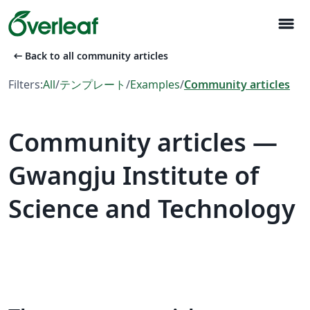
menu
arrow_left_alt
Back to all community articles
Filters:
All
/
テンプレート
/
Examples
/
Community articles
Community articles —
Gwangju Institute of
Science and Technology