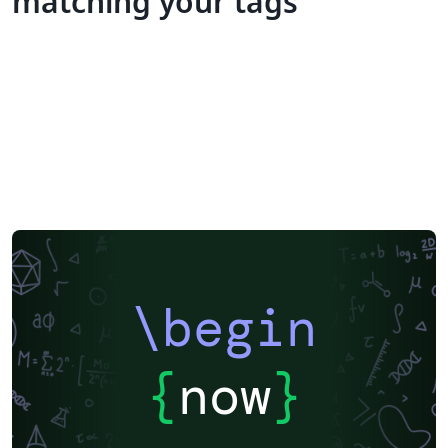
matching your tags
\begin
{
now
}