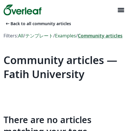
menu
arrow_left_alt
Back to all community articles
Filters:
All
/
テンプレート
/
Examples
/
Community articles
Community articles —
Fatih University
There are no articles