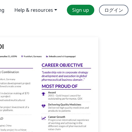
ing
Help & resources
Sign up
ログイン