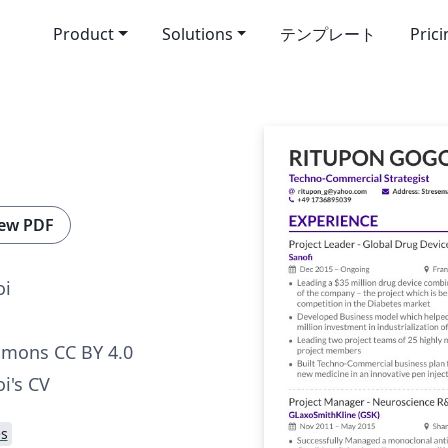
Product
Solutions
テンプレート
Pric
ew PDF
oi
mmons CC BY 4.0
i's CV
s