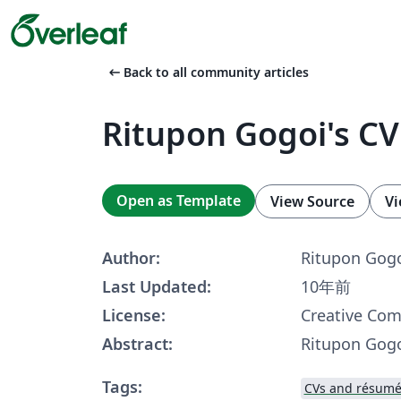
arrow_left_alt
Back to all community articles
Ritupon Gogoi's CV
Open as Template
View Source
Vi
Author:
Ritupon Gog
Last Updated:
10年前
License:
Creative Co
Abstract:
Ritupon Gogo
Tags:
CVs and résumé