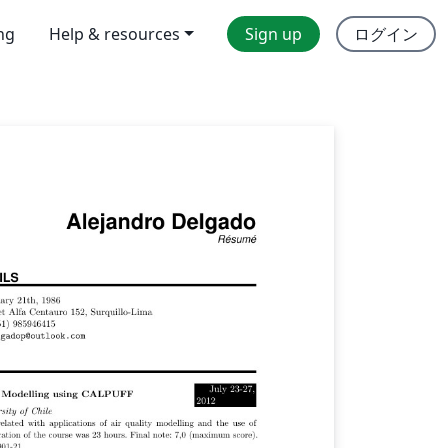
ing
Help & resources
Sign up
ログイン