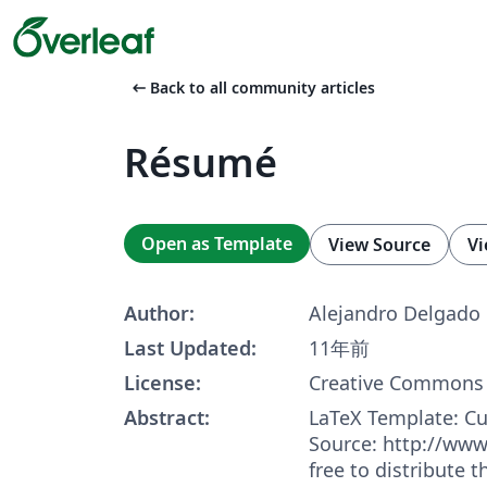
arrow_left_alt
Back to all community articles
Résumé
Open as Template
View Source
Vi
Author:
Alejandro Delgado
Last Updated:
11年前
License:
Creative Commons 
Abstract:
LaTeX Template: Cu
Source: http://ww
free to distribute t