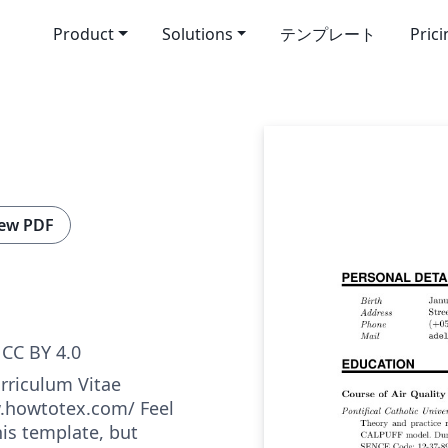
Product
Solutions
テンプレート
Pric
ew PDF
CC BY 4.0
rriculum Vitae
w.howtotex.com/ Feel
his template, but