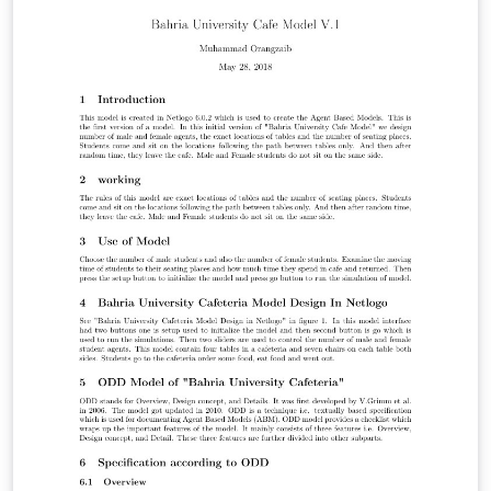
extraction patterns for targeted relations, and provides
novel solutions to these usability concerns. In particular,
it uses a novel query language that is expressive, easy
to understand, and fast to execute - essential
requirements for a practical system - and is the first
interactive extraction tool to seamlessly integrate
symbolic and distributional methods for search. An
initial evaluation suggests that relation tables can be
populated substantially faster than by manual pattern
authoring or using fully automated tools, while
retaining accuracy, an important step towards practical
knowledge-base construction.