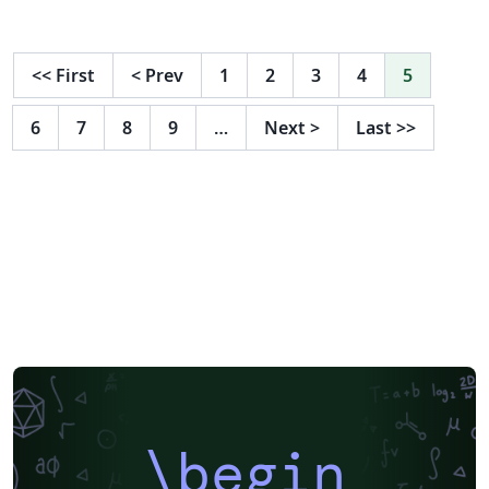
artykule zwrócono również uwagę na korzyści
ekonomiczne wynikające ze sterowania produkcją przy
<<
First
<
Prev
1
2
3
4
5
zastosowania proponowanego modelu przepływu
błędów. Badania przeprowadzono z użyciem pakietu R.
6
7
8
9
…
Next
>
Last
>>
\begin