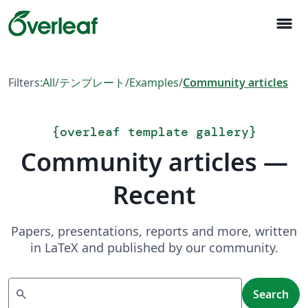
menu
Filters:
All
/
テンプレート
/
Examples
/
Community articles
{
overleaf template gallery
}
Community articles —
Recent
Papers, presentations, reports and more, written
in LaTeX and published by our community.
Search
search
Search