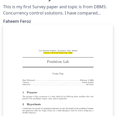
This is my first Survey paper and topic is from DBMS:
Concurrency control solutions. I have compared
different methods in this paper. As this is my first paper
Faheem Feroz
so critical review is highly needed