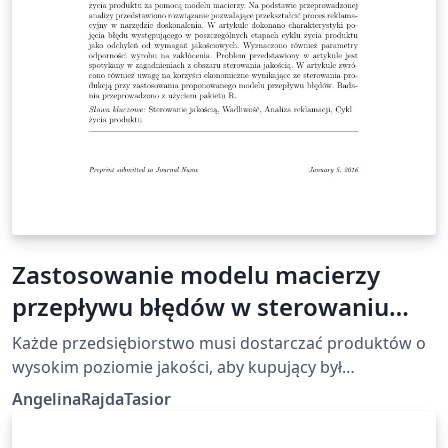
Zastosowanie modelu macierzy
przepływu błędów w sterowaniu
jakością wyrobów w zakładzie
Każde przedsiębiorstwo musi dostarczać produktów o
produkcyjnym
wysokim poziomie jakości, aby kupujący był
zainteresowany danym wyrobem. Wydaje się
AngelinaRajdaTasior
oczywistym, że oczekiwania oraz zadowolenie nabywcy
są w takiej sytuacji najbardziej istotne. Należy wobec