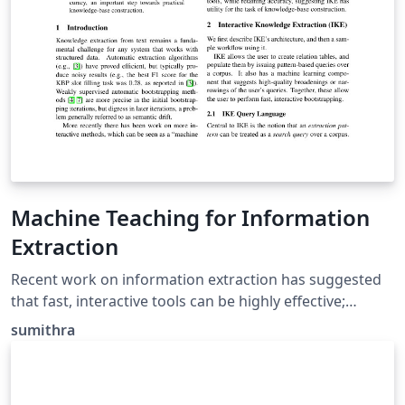
Machine Teaching for Information
Extraction
Recent work on information extraction has suggested
that fast, interactive tools can be highly effective;
however, creating a usable system is challenging, and
sumithra
few publically available tools exist. In this paper we
present IKE, a new extraction tool that performs fast,
interactive bootstrapping to develop high-quality