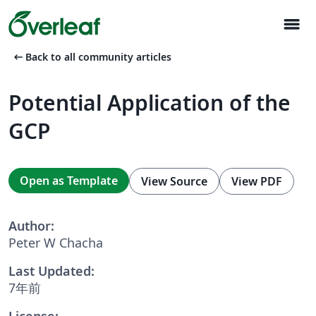
menu
arrow_left_alt
Back to all community articles
Potential Application of the
GCP
Open as Template
View Source
View PDF
Author:
Peter W Chacha
Last Updated:
7年前
License: