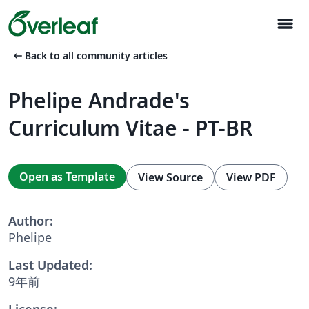
menu
arrow_left_alt
Back to all community articles
Phelipe Andrade's
Curriculum Vitae - PT-BR
Open as Template
View Source
View PDF
Author:
Phelipe
Last Updated:
9年前
License: