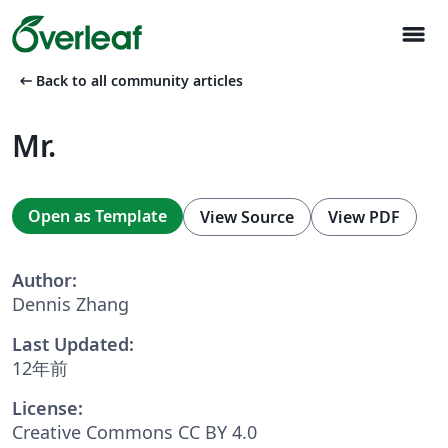
menu
arrow_left_alt
Back to all community articles
Mr.
Open as Template
View Source
View PDF
Author:
Dennis Zhang
Last Updated:
12年前
License:
Creative Commons CC BY 4.0