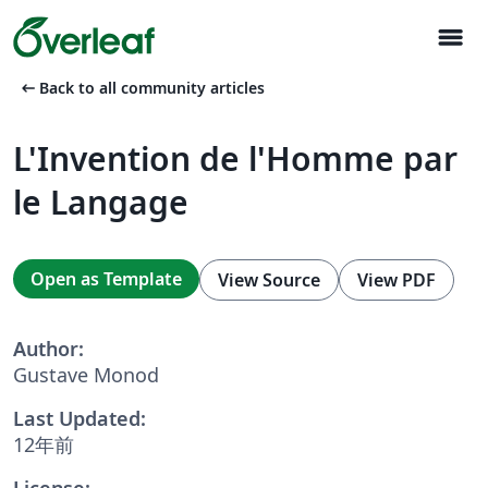
menu
arrow_left_alt
Back to all community articles
L'Invention de l'Homme par
le Langage
Open as Template
View Source
View PDF
Author:
Gustave Monod
Last Updated:
12年前
License: