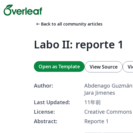
arrow_left_alt
Back to all community articles
Labo II: reporte 1
Open as Template
View Source
Vi
Author:
Abdenago Guzmán
Jara Jimenes
Last Updated:
11年前
License:
Creative Commons 
Abstract:
Reporte 1