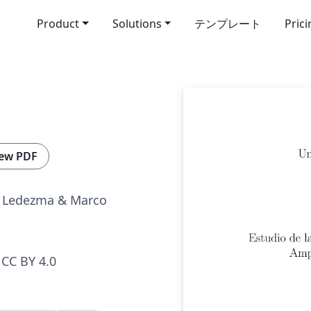
Product
Solutions
テンプレート
Pric
ew PDF
 Ledezma & Marco
CC BY 4.0