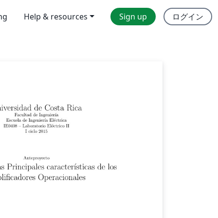
ing
Help & resources
Sign up
ログイン