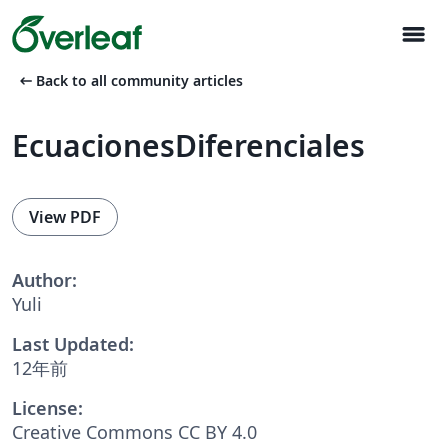
menu
arrow_left_alt
Back to all community articles
EcuacionesDiferenciales
View PDF
Author:
Yuli
Last Updated:
12年前
License:
Creative Commons CC BY 4.0