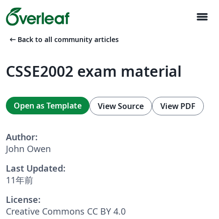
menu
arrow_left_alt
Back to all community articles
CSSE2002 exam material
Open as Template
View Source
View PDF
Author:
John Owen
Last Updated:
11年前
License:
Creative Commons CC BY 4.0