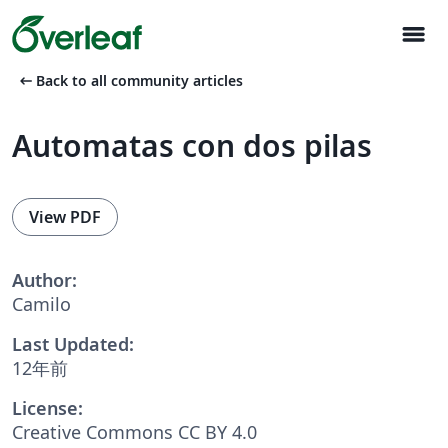
menu
arrow_left_alt
Back to all community articles
Automatas con dos pilas
View PDF
Author:
Camilo
Last Updated:
12年前
License:
Creative Commons CC BY 4.0