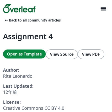
menu
arrow_left_alt
Back to all community articles
Assignment 4
Open as Template
View Source
View PDF
Author:
Rita Leonardo
Last Updated:
12年前
License:
Creative Commons CC BY 4.0