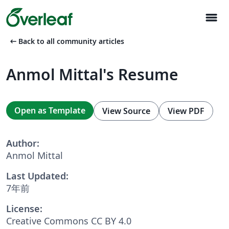
menu
arrow_left_alt
Back to all community articles
Anmol Mittal's Resume
Open as Template
View Source
View PDF
Author:
Anmol Mittal
Last Updated:
7年前
License:
Creative Commons CC BY 4.0