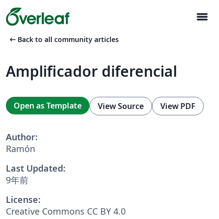
menu
arrow_left_alt
Back to all community articles
Amplificador diferencial
Open as Template
View Source
View PDF
Author:
Ramón
Last Updated:
9年前
License:
Creative Commons CC BY 4.0