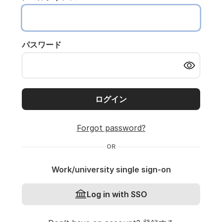
パスワード
ログイン
Forgot password?
OR
Work/university single sign-on
Log in with SSO